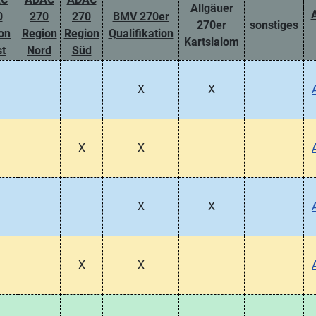
Allgäuer
0
270
270
BMV 270er
270er
sonstiges
on
Region
Region
Qualifikation
Kartslalom
t
Nord
Süd
X
X
X
X
X
X
X
X