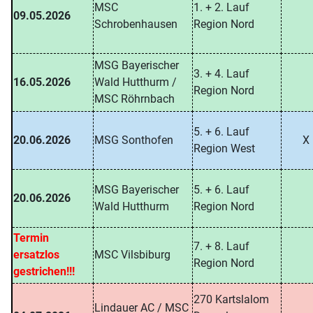
MSC
1. + 2. Lauf
09.05.2026
Schrobenhausen
Region Nord
MSG Bayerischer
3. + 4. Lauf
16.05.2026
Wald Hutthurm /
Region Nord
MSC Röhrnbach
5. + 6. Lauf
20.06.2026
MSG Sonthofen
X
Region West
MSG Bayerischer
5. + 6. Lauf
20.06.2026
Wald Hutthurm
Region Nord
Termin
7. + 8. Lauf
ersatzlos
MSC Vilsbiburg
Region Nord
gestrichen!!!
270 Kartslalom
Lindauer AC / MSC